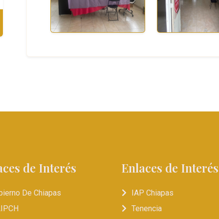
aces de Interés
Enlaces de Interés
bierno De Chiapas
IAP Chiapas
AIPCH
Tenencia